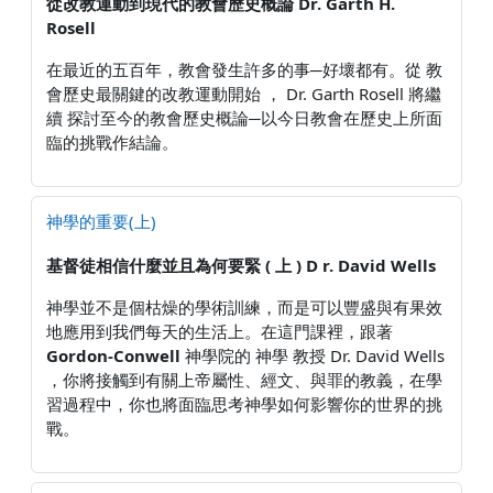
從改教運動到現代的教會歷史概論
Dr. Garth H.
Rosell
在最近的五百年，教會發生許多的事─好壞都有。從 教
會歷史最關鍵的改教運動開始 ， Dr. Garth Rosell 將繼
續 探討至今的教會歷史概論─以今日教會在歷史上所面
臨的挑戰作結論。
神學的重要(上)
基督徒相信什麼並且為何要緊
( 上 ) D
r. David Wells
神學並不是個枯燥的學術訓練，而是可以豐盛與有果效
地應用到我們每天的生活上。在這門課裡，跟著
Gordon-Conwell
神學院的 神學 教授 Dr. David Wells
，你將接觸到有關上帝屬性、經文、與罪的教義，在學
習過程中，你也將面臨思考神學如何影響你的世界的挑
戰。