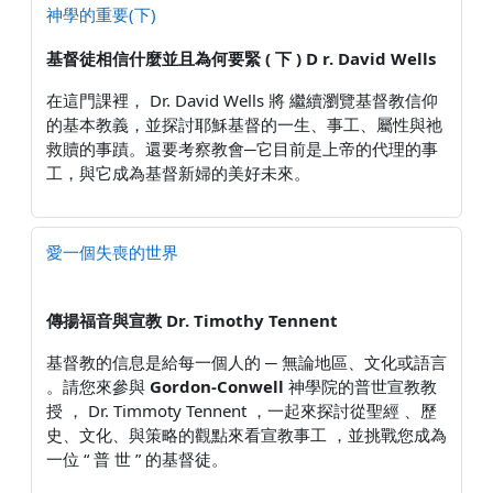
神學的重要(下)
基督徒相信什麼並且為何要緊
( 下 ) D
r. David Wells
在這門課裡， Dr. David Wells 將 繼續瀏覽基督教信仰
的基本教義，並探討耶穌基督的一生、事工、屬性與祂
救贖的事蹟。還要考察教會─它目前是上帝的代理的事
工，與它成為基督新婦的美好未來。
愛一個失喪的世界
傳揚福音與宣教
Dr. Timothy Tennent
基督教的信息是給每一個人的 ─ 無論地區、文化或語言
。請您來參與
Gordon-Conwell
神學院的普世宣教教
授 ， Dr. Timmoty Tennent ，一起來探討從聖經 、歷
史、文化、與策略的觀點來看宣教事工 ，並挑戰您成為
一位 “ 普 世 ” 的基督徒。