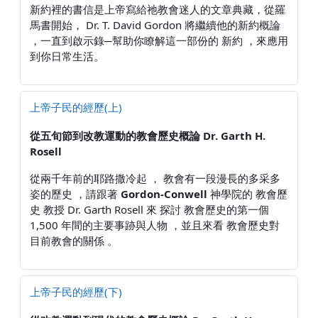
新約裡的書信是上帝寫給祂教會迷人的文章典藏，從羅
馬書開始， Dr. T. David Gordon 將繼續他的新約概論
，一直到啟示錄─幫助你瞭解這一部份的 新約 ，來應用
到你日常生活。
上帝子民的經歷(上)
從五旬節到改教運動的教會歷史概論
Dr. Garth H.
Rosell
從兩千年前的耶路撒冷起 ， 教會有一段漫長的多采多
姿的歷史 ，請跟著
Gordon-Conwell
神學院的 教會歷
史 教授 Dr. Garth Rosell 來 探討 教會歷史的第一個
1,500 年間的主要事跡與人物 ，並且來看 教會歷史對
目前教會的關係 。
上帝子民的經歷(下)